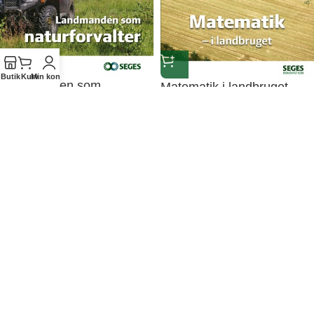
Butik
Kurv
Min konto
Landmanden som
Matematik i landbruget,
naturforvalter
teori
199,00
kr.
199,00
kr.
SEGES Innovation P/S
Agro Food Park 15
8200 Aarhus N
Firmainformationer