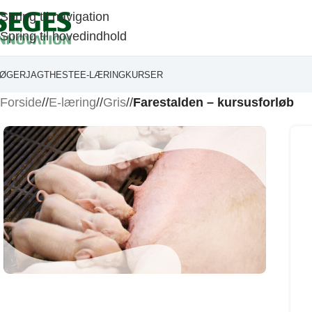
Spring til navigation
Spring til hovedindhold
ØGER
JAGT
HESTE
E-LÆRING
KURSER
Forside
/
E-læring
/
Gris
/
Farestalden – kursusforløb