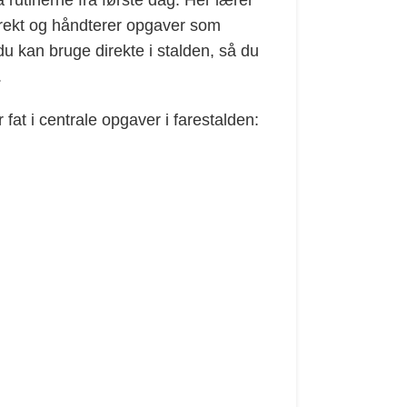
 rutinerne fra første dag. Her lærer
orrekt og håndterer opgaver som
du kan bruge direkte i stalden, så du
.
 fat i centrale opgaver i farestalden: