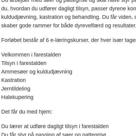
Du arbejder med søer og pattegrise og skal have styr på
du, hvordan du udfører dagligt tilsyn, passer dyrene k
kuldudjævning, kastration og behandling. Du får viden, 
skaber gode rammer for både dyrevelfærd og resultater
Forløbet består af 6 e-læringskurser, der hver især tager
Velkommen i farestalden
Tilsyn i farestalden
Ammesøer og kuldudjævning
Kastration
Jerntildeling
Halekupering
Det får du med hjem:
Du lærer at udføre dagligt tilsyn i farestalden
Du får styr på pasning af søer og pattegrise