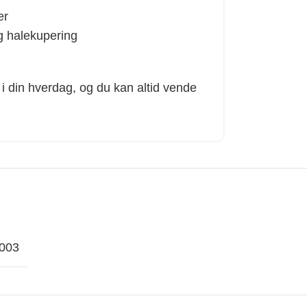
er
og halekupering
 i din hverdag, og du kan altid vende
003