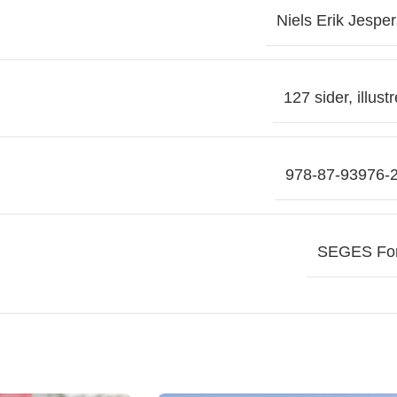
Niels Erik Jespe
127 sider, illustr
978-87-93976-
SEGES For