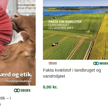
Fakta kvælstof i landbruget og
vandmiljøet
0,00
kr.
ik – i
n