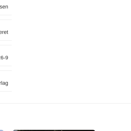
rsen
eret
26-9
lag