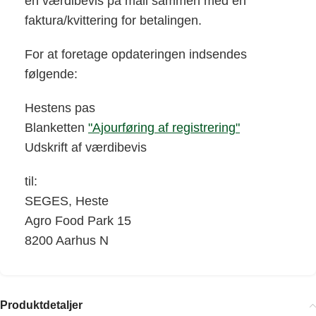
en værdibevis på mail sammen med en
faktura/kvittering for betalingen.
For at foretage opdateringen indsendes
følgende:
Hestens pas
Blanketten
"Ajourføring af registrering"
Udskrift af værdibevis
til:
SEGES, Heste
Agro Food Park 15
8200 Aarhus N
Produktdetaljer