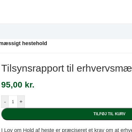
vsmæssigt hestehold
Tilsynsrapport til erhvervsmæ
95,00
kr.
-
+
TILFØJ TIL KURV
I Lov om Hold af heste er præciseret et krav om at er