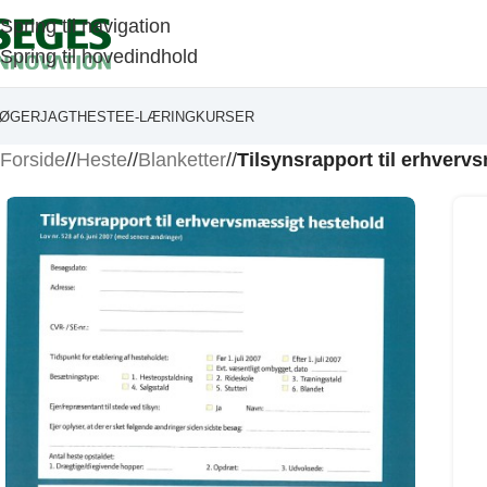
Spring til navigation
Spring til hovedindhold
ØGER
JAGT
HESTE
E-LÆRING
KURSER
Forside
/
Heste
/
Blanketter
/
Tilsynsrapport til erhver