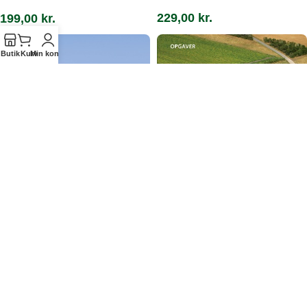
229,00
kr.
199,00
kr.
Butik
Kurv
Min konto
Landmanden som
Matematik i landbruget,
naturforvalter
teori
199,00
kr.
199,00
kr.