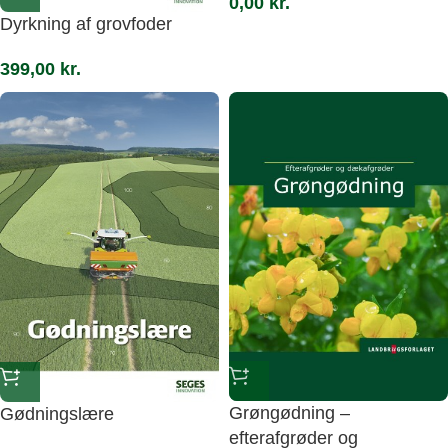
0,00
kr.
Dyrkning af grovfoder
399,00
kr.
Grøngødning –
Gødningslære
efterafgrøder og